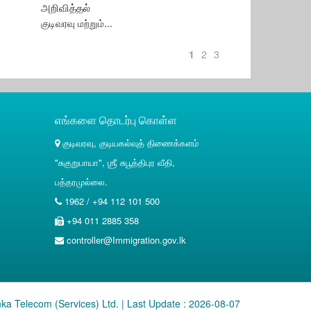
அறிவித்தல்
குடிவரவு மற்றும்...
1
2
3
எங்களை தொடர்பு கொள்ள
குடிவரவு, குடியகல்வுத் திணைக்களம்
"சுகுறுபாயா", ஶ்ரீ சுபூத்திபுர வீதி,
பத்தரமுல்லை.
1962 / +94 112 101 500
+94 011 2885 358
controller@Immigration.gov.lk
nka Telecom (Services) Ltd.
| Last Update : 2026-08-07