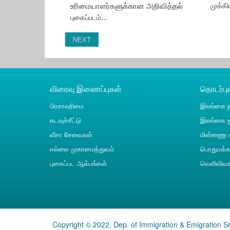
உரிமையாளர்களுக்கான அறிவித்தல்
முக்க
புகைப்படம்...
NEXT
விரைவு இணைப்புகள்
தொடர்ப
பிரசாவுரிமை
இலங்கை ஜ
கடவுச்சீட்டு
இலங்கை ஜ
வீசா சேவைகள்
மின்னணு ச
எல்லை முகாமைத்துவம்
பொதுமக்கள
புகைப்பட ஆல்பங்கள்
வெளிவிவக
Copyright © 2022, Dep. of Immigration & Emigration Sri