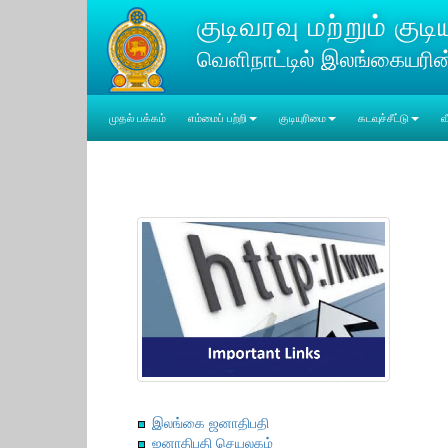
குடிவரவு மற்றும் கு
வெளிநாட்டில் இலங்கையரி
முதல் பக்கம்
எம்மைப் பற்றி
குடியுரிமை
கடவுச்சீட்டு
வ
இலங்கை ஜனாதிபதி
ஜனாதிபதி செயலகம்