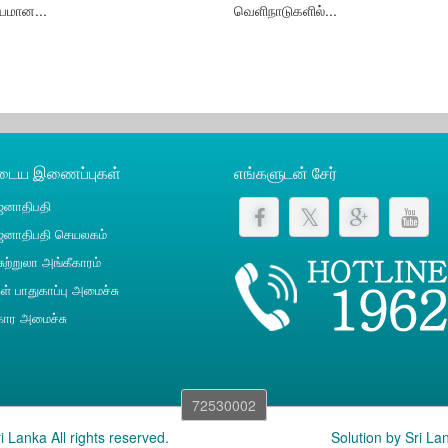
ியமான...
வெளிநாடுகளில்...
ுடைய இணைப்புகள்
எங்களுடன் சேர்
னாதிபதி
னாதிபதி செயலகம்
ுற்றுலா அங்கீகாரம்
் பாதுகாப்பு அமைச்சு
ார அமைச்சு
72530002
 Lanka All rights reserved.
Solution by
Sri La