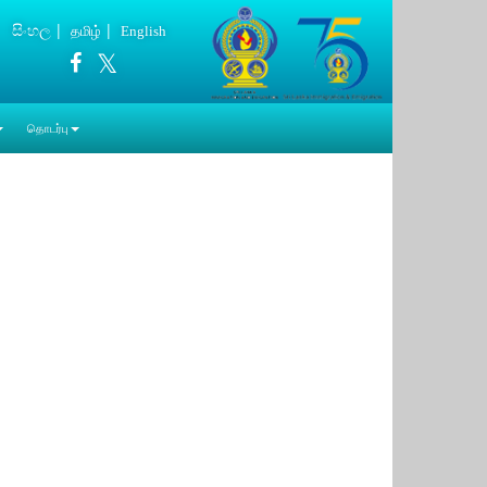
සිංහල
தமிழ்
English
தொடர்பு