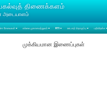
டியகல்வுத் திணைக்களம்
ன் அடையாளம்
ீசா சேவைகள்
எல்லை முகாமைத்துவம்
RTI
ஊடகத் தொகுப்பு
பதிவிறக்க
முக்கியமான இணைப்புகள்