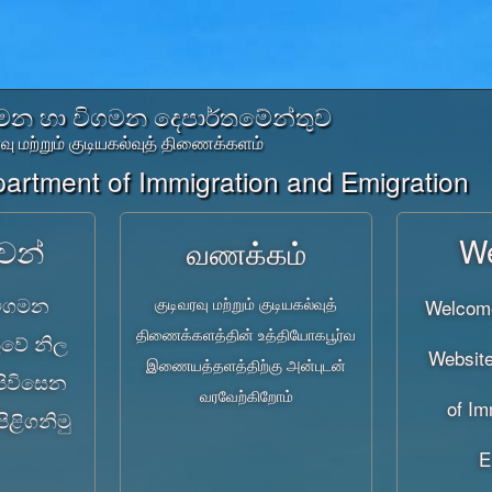
න හා විගමන දෙපාර්තමේන්තුව
ரவு மற்றும் குடியகல்வுத் திணைக்களம்
artment of Immigration and Emigration
W
වන්
வணக்கம்
විගමන
குடிவரவு மற்றும் குடியகல்வுத்
Welcome
திணைக்களத்தின் உத்தியோகபூர்வ
ුවේ නිල
Website
இணையத்தளத்திற்கு அன்புடன்
පිවිසෙන
வரவேற்கிறோம்
of Im
ිළිගනිමු
E