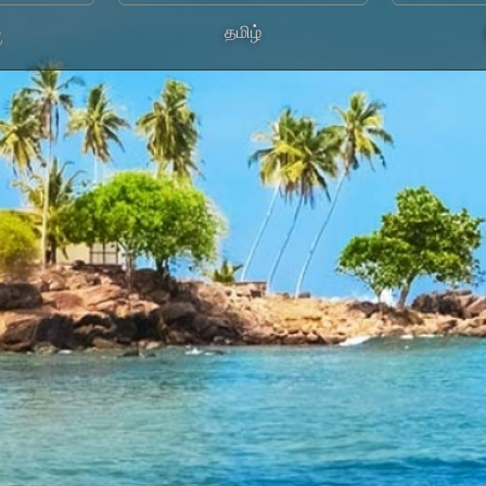
ල
தமிழ்