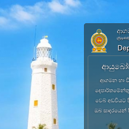
ආගම
குடிவ
Dep
ආයුබෝ
ආගමන හා 
දෙපාර්තමේන්ත
වෙබ් අඩවියට 
ඔබ සාදරයෙන් ප