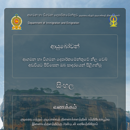
ආගමන හා විගමන දෙපාර්තමේන්තුව
குடிவரவு மற்றும் குடியகல்வுத் திணைக்களம்
Department of Immigration and Emigration
ආයුබෝවන්
ආගමන හා විගමන දෙපාර්තමේන්තුවේ නිල වෙබ්
අඩවියට පිවිසෙන ඔබ සාදරයෙන් පිළිගනිමු
සිංහල
வணக்கம்
குடிவரவு மற்றும் குடியகல்வுத் திணைக்களத்தின் உத்தியோகபூர்வ
இணையத்தளத்திற்கு அன்புடன் வரவேற்கிறோம்